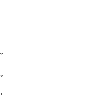
en
or
s: