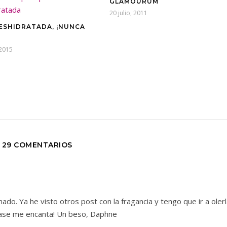
GLAMOURUM
20 julio, 2011
DESHIDRATADA, ¡NUNCA
 2015
29 COMENTARIOS
do. Ya he visto otros post con la fragancia y tengo que ir a oler
vase me encanta! Un beso, Daphne