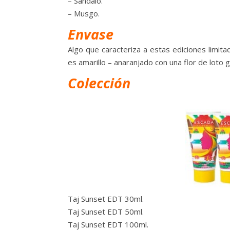
– Sándalo.
– Musgo.
Envase
Algo que caracteriza a estas ediciones limit
es amarillo – anaranjado con una flor de loto 
Colección
Taj Sunset EDT 30ml.
Taj Sunset EDT 50ml.
Taj Sunset EDT 100ml.